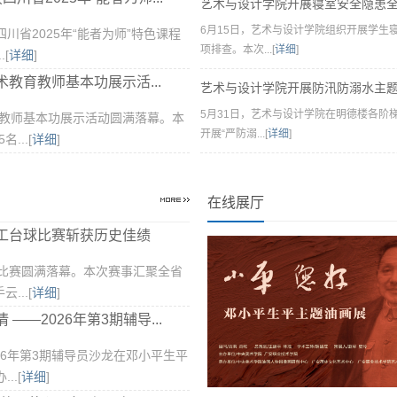
艺术与设计学院开展寝室安全隐患
6月15日，艺术与设计学院组织开展学生
省2025年“能者为师”特色课程
项排查。本次...[
详细
]
[
详细
]
教育教师基本功展示活...
艺术与设计学院开展防汛防溺水主
5月31日，艺术与设计学院在明德楼各阶
业教师基本功展示活动圆满落幕。本
开展“严防溺...[
详细
]
...[
详细
]
在线展厅
工台球比赛斩获历史佳绩
球比赛圆满落幕。本次赛事汇聚全省
...[
详细
]
—2026年第3期辅导...
26年第3期辅导员沙龙在邓小平生平
.[
详细
]