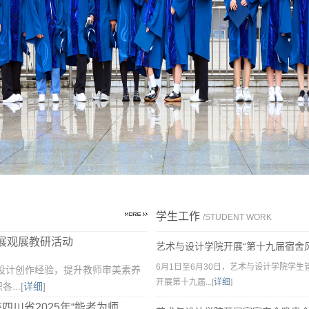
学生工作
/STUDENT WORK
展观展教研活动
艺术与设计学院开展“第十九届宿舍风采
6月1日至6月30日，艺术与设计学院学生
设计创作经验，提升教师审美素养
开展第十九届...[
详细
]
..[
详细
]
省2025年“能者为师...