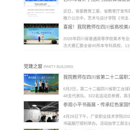
近日，省委教育工委、省教育厅发布四川
推介公示中，艺术与设计学院《书法...
喜报！我院教师在四川省高校美术
2026年四川省普通高等学校美术专
次大赛汇聚全省45所本专科高校、115名
党建之窗
/PARTY BUILDING
我院教师在四川省第二十二届职
6月2日，第二十二届四川省职工台
48支代表队、322名运动员参赛，高手云
参观小平书画展・传承红色家国情 —
4月28日下午，广安职业技术学院20
书画展厅顺利举办。活动由学工部主办..