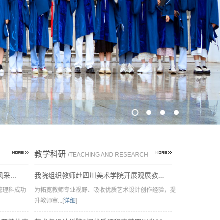
教学科研
/TEACHING AND RESEARCH
...
我院组织教师赴四川美术学院开展观展教...
管理科成功
为拓宽教师专业视野、吸收优质艺术设计创作经验，提
升教师审...[
详细
]