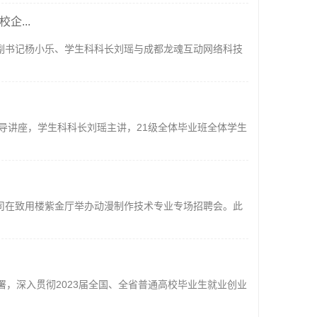
...
支副书记杨小乐、学生科科长刘瑶与成都龙魂互动网络科技
指导讲座，学生科科长刘瑶主讲，21级全体毕业班全体学生
公司在致用楼紫金厅举办动漫制作技术专业专场招聘会。此
署，深入贯彻2023届全国、全省普通高校毕业生就业创业