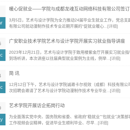
暖心促就业——学院与成都龙魂互动网络科技有限公司签订校企
3月5日，艺术与设计学院为全力推动24届毕业生就业工作，党总
r
有限公司就动漫制作技术专业近期开展的“促就业暖心...[
详细
]
广安职业技术学院艺术与设计学院开展实习就业指导讲座
6
2023年12月21日，艺术与设计学院于致用楼紫金厅开展实习就业
c
到场听讲，本次讲座以往届典型就业案例为主线，例举...[
详细
]
简 讯
4
12月12日下午，艺术与设计学院诚邀卡尔视效（成都）科技有限
c
次招聘会邀请了艺术与设计学院动漫制作技术专业毕业...[
详细
]
艺术学院开展访企拓岗行动
9
为全面落实党中央、国务院和省委、省政府“稳就业”“包就业”决策部
y
工作视频会议精神，促进毕业生顺利毕业、尽早...[
详细
]