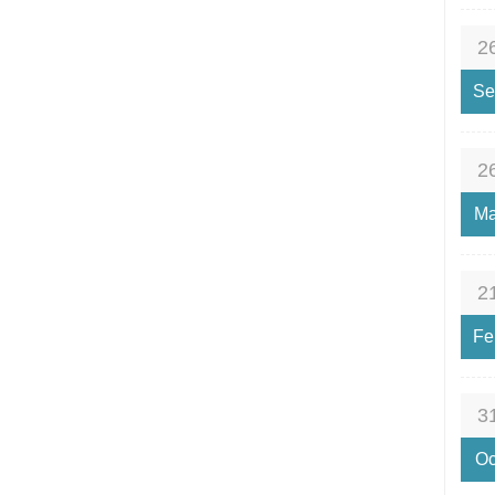
2
Se
2
Ma
2
Fe
3
Oc